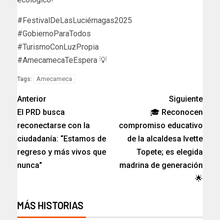
#FestivalDeLasLuciérnagas2025
#GobiernoParaTodos
#TurismoConLuzPropia
#AmecamecaTeEspera 💡
Amecameca
Tags:
Anterior
Siguiente
El PRD busca
🎓 Reconocen
reconectarse con la
compromiso educativo
ciudadanía: “Estamos de
de la alcaldesa Ivette
regreso y más vivos que
Topete; es elegida
nunca”
madrina de generación
🌟
MÁS HISTORIAS