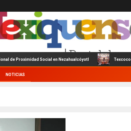
roximidad Social en Nezahualcóyotl
Texcoco será sede 
NOTICIAS