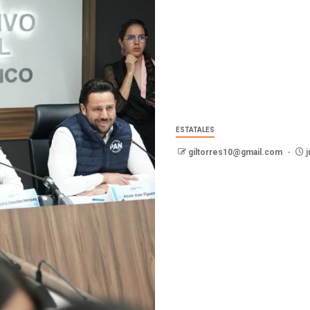
ESTATALES
giltorres10@gmail.com
j