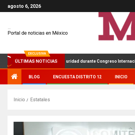
agosto 6, 2026
Mexiquenses
Portal de noticias en México
EXCLUSIVA
ÚLTIMAS NOTICIAS
estaca avances en seguridad durante Congreso Internacional de P
BLOG
ENCUESTA DISTRITO 12
INICIO
Inicio
Estatales