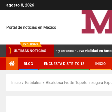
agosto 8, 2026
Mexiquenses
Portal de noticias en México
EXCLUSIVA
e inaugura pavimentación y arranca nueva vialidad en Amecameca
ÚLTIMAS NOTICIAS
BLOG
ENCUESTA DISTRITO 12
INICIO
Inicio
Estatales
Alcaldesa Ivette Topete inaugura Exp