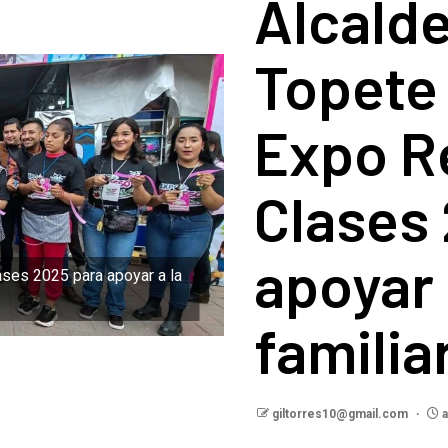
Alcalde
Topete
Expo R
Clases
apoyar 
ases 2025 para apoyar a la
familia
giltorres10@gmail.com
a