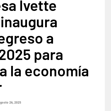
sa Ivette
 inaugura
egreso a
 2025 para
a la economía
r
gosto 26, 2025