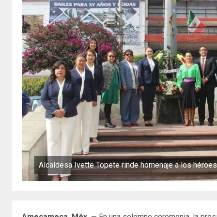
Alcaldesa Ivette Topete rinde homenaje a los héroe
Amecameca, Méx.
— En una solemne ceremonia, la pres