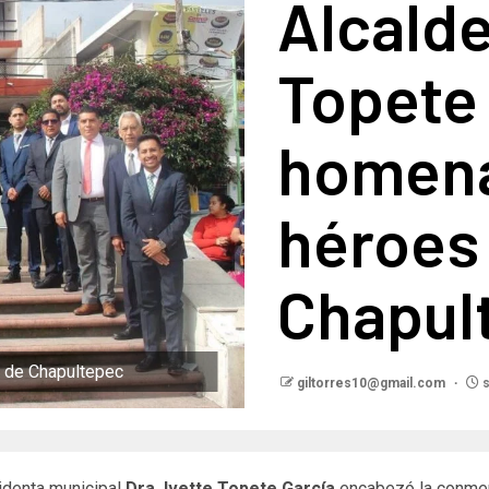
Alcalde
Topete
homena
héroes
Chapul
s de Chapultepec
giltorres10@gmail.com
s
identa municipal
Dra. Ivette Topete García
encabezó la conme