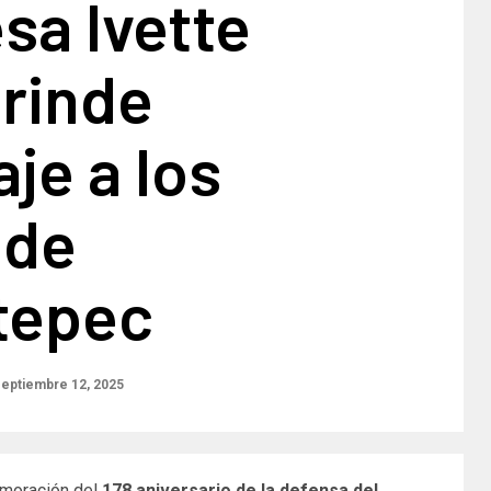
sa Ivette
 rinde
je a los
 de
tepec
eptiembre 12, 2025
moración del
178 aniversario de la defensa del