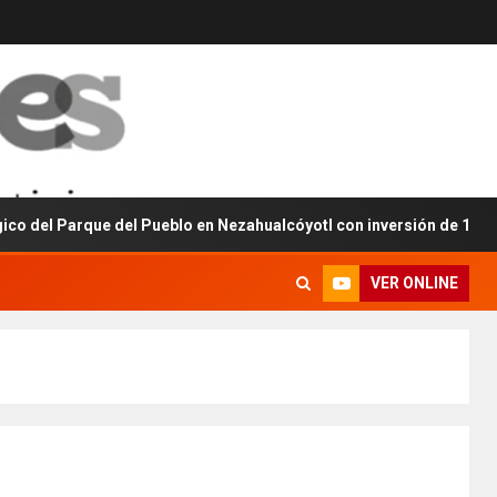
arque del Pueblo en Nezahualcóyotl con inversión de 160 millones 
VER ONLINE