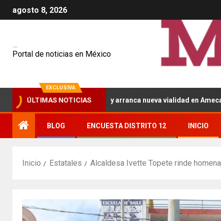
agosto 8, 2026
Mexiquenses
Portal de noticias en México
EXCLUSIVA
 inaugura pavimentación y arranca nueva vialidad en Amecameca
ÚLTIMAS NOTICIAS
BLOG
ENCUESTA DISTRITO 12
INICIO
Inicio
Estatales
Alcaldesa Ivette Topete rinde homena