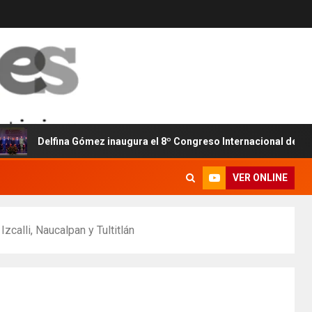
elfina Gómez inaugura el 8º Congreso Internacional de Seguridad y
VER ONLINE
calli, Naucalpan y Tultitlán