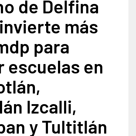
o de Delfina
invierte más
 mdp para
r escuelas en
tlán,
án Izcalli,
an y Tultitlán