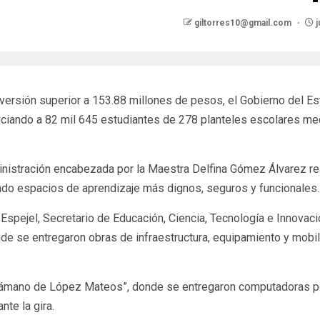
giltorres10@gmail.com
j
versión superior a 153.88 millones de pesos, el Gobierno del Est
eneficiando a 82 mil 645 estudiantes de 278 planteles escolares m
ministración encabezada por la Maestra Delfina Gómez Álvarez rea
ndo espacios de aprendizaje más dignos, seguros y funcionales.
pejel, Secretario de Educación, Ciencia, Tecnología e Innovació
nde se entregaron obras de infraestructura, equipamiento y mobil
 Sámano de López Mateos”, donde se entregaron computadoras port
nte la gira.