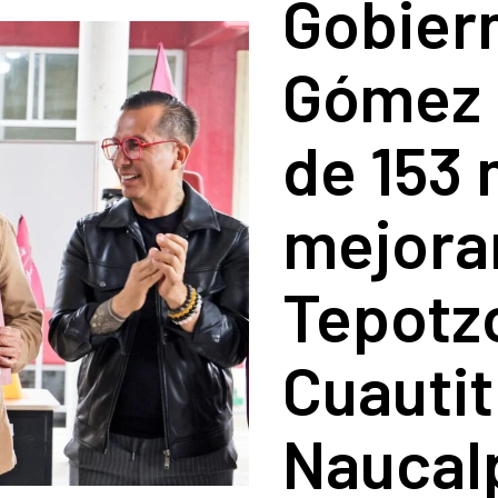
Gobiern
Gómez 
de 153
mejora
Tepotzo
Cuautitl
Naucalp