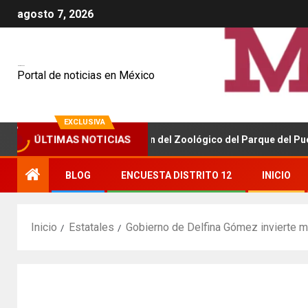
agosto 7, 2026
Mexiquenses
Portal de noticias en México
EXCLUSIVA
z inicia la remodelación del Zoológico del Parque del Pueblo en Ne
ÚLTIMAS NOTICIAS
BLOG
ENCUESTA DISTRITO 12
INICIO
Inicio
Estatales
Gobierno de Delfina Gómez invierte má