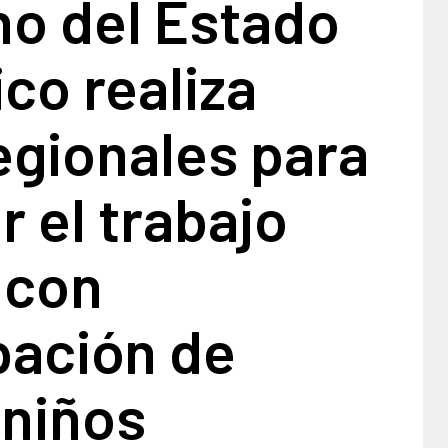
no del Estado
co realiza
egionales para
r el trabajo
l con
pación de
 niños