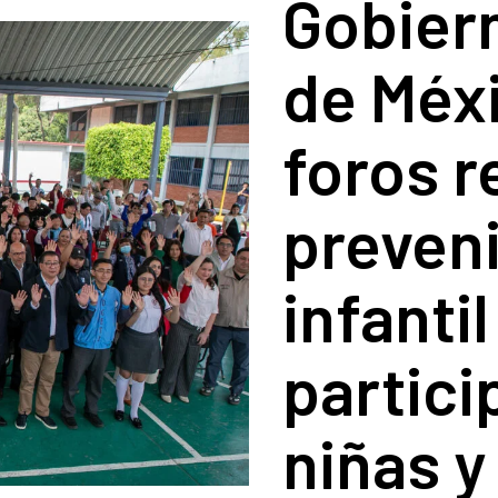
Gobier
de Méxi
foros r
preveni
infanti
partici
niñas y