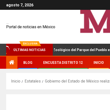
agosto 7, 2026
Mexiquenses
Portal de noticias en México
EXCLUSIVA
ÚLTIMAS NOTICIAS
a la remodelación del Zoológico del Parque del Pueblo en Nezahual
BLOG
ENCUESTA DISTRITO 12
INICIO
Inicio
Estatales
Gobierno del Estado de México realiza 