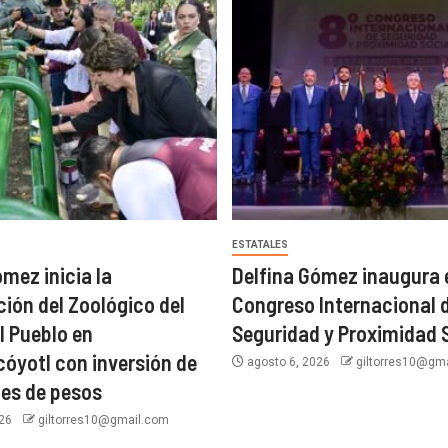
ESTATALES
ómez inicia la
Delfina Gómez inaugura e
ión del Zoológico del
Congreso Internacional 
l Pueblo en
Seguridad y Proximidad 
óyotl con inversión de
agosto 6, 2026
giltorres10@gm
nes de pesos
026
giltorres10@gmail.com