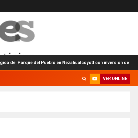
arque del Pueblo en Nezahualcóyotl con inversión de 160 millones 
VER ONLINE