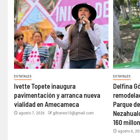
ESTATALES
ESTATALES
Ivette Topete inaugura
Delfina G
pavimentación y arranca nueva
remodelac
vialidad en Amecameca
Parque de
Nezahualc
agosto 7, 2026
giltorres10@gmail.com
160 millo
agosto 6, 2