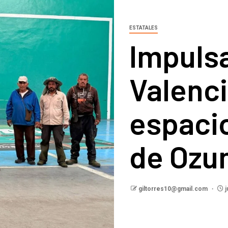
ESTATALES
Impuls
Valenc
espaci
de Ozu
giltorres10@gmail.com
j