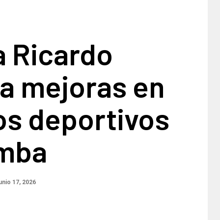
a Ricardo
ia mejoras en
os deportivos
mba
unio 17, 2026