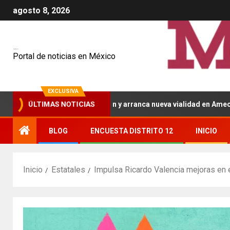
agosto 8, 2026
Mexiquenses
Portal de noticias en México
EXCLUSIVA
 inaugura pavimentación y arranca nueva vialidad en Amecameca
ÚLTIMAS NOTICIAS
BLOG
ENCUESTA DISTRITO 12
INICIO
Inicio
Estatales
Impulsa Ricardo Valencia mejoras en