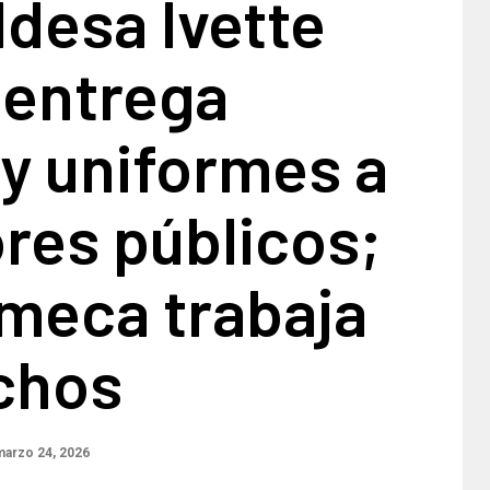
ldesa Ivette
 entrega
y uniformes a
res públicos;
eca trabaja
chos
arzo 24, 2026