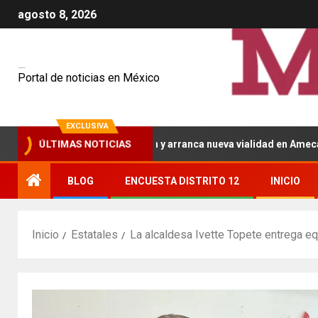
agosto 8, 2026
Mexiquenses
Portal de noticias en México
EXCLUSIVA
inaugura pavimentación y arranca nueva vialidad en Amecameca
ÚLTIMAS NOTICIAS
BLOG
ENCUESTA DISTRITO 12
INICIO
Inicio
Estatales
La alcaldesa Ivette Topete entrega e