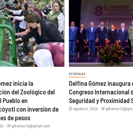
ESTATALES
ómez inicia la
Delfina Gómez inaugura e
ión del Zoológico del
Congreso Internacional 
l Pueblo en
Seguridad y Proximidad 
óyotl con inversión de
agosto 6, 2026
giltorres10@gm
nes de pesos
026
giltorres10@gmail.com