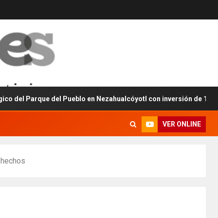
arque del Pueblo en Nezahualcóyotl con inversión de 160 millones d
VER ONLINE
n hechos