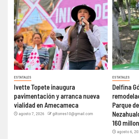
ESTATALES
ESTATALES
Ivette Topete inaugura
Delfina G
pavimentación y arranca nueva
remodelac
vialidad en Amecameca
Parque de
Nezahualc
agosto 7, 2026
giltorres10@gmail.com
160 millo
agosto 6, 2