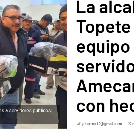
La alca
Topete
equipo 
servido
Amecam
con he
es a servidores públicos;
giltorres10@gmail.com
m