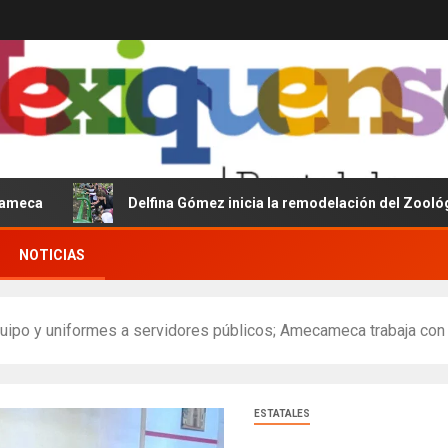
Delfina Gómez inicia la remodelación del Zoológico del P
NOTICIAS
quipo y uniformes a servidores públicos; Amecameca trabaja co
ESTATALES