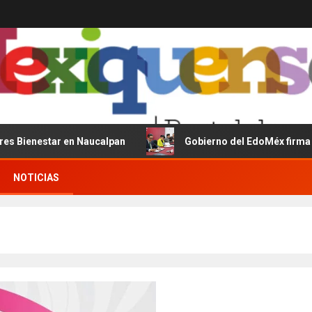
star en Naucalpan
Gobierno del EdoMéx firma convenio 
NOTICIAS