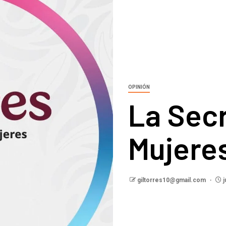
OPINIÓN
La Secr
Mujeres
giltorres10@gmail.com
j