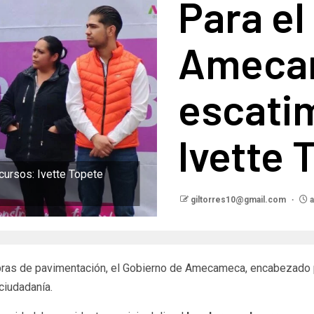
Para el
Amecam
escati
Ivette 
ursos: Ivette Topete
giltorres10@gmail.com
a
obras de pavimentación, el Gobierno de Amecameca, encabezado 
ciudadanía.