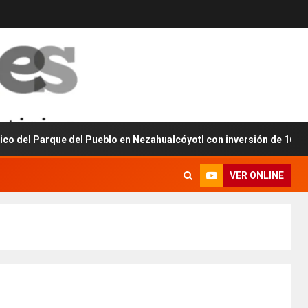
rque del Pueblo en Nezahualcóyotl con inversión de 160 millones d
VER ONLINE