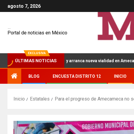
agosto 7, 2026
Mexiquenses
Portal de noticias en México
EXCLUSIVA
inaugura pavimentación y arranca nueva vialidad en Amecameca
ÚLTIMAS NOTICIAS
BLOG
ENCUESTA DISTRITO 12
INICIO
Inicio
Estatales
Para el progreso de Amecameca no se