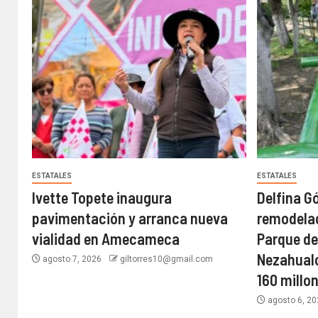
ESTATALES
ESTATALES
Ivette Topete inaugura
Delfina G
pavimentación y arranca nueva
remodelac
vialidad en Amecameca
Parque de
Nezahualc
agosto 7, 2026
giltorres10@gmail.com
160 millo
agosto 6, 2