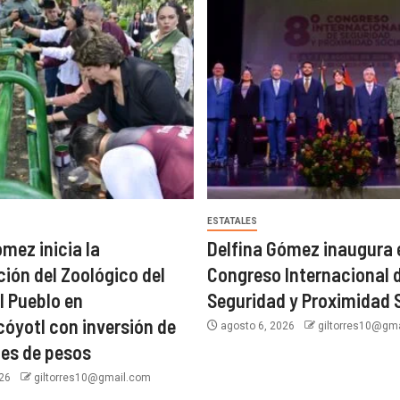
ESTATALES
ómez inicia la
Delfina Gómez inaugura e
ión del Zoológico del
Congreso Internacional 
l Pueblo en
Seguridad y Proximidad 
óyotl con inversión de
agosto 6, 2026
giltorres10@gm
nes de pesos
026
giltorres10@gmail.com