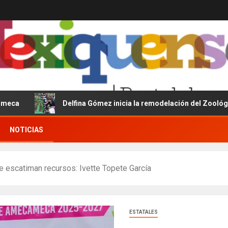
Delfina Gómez inicia la remodelación del Zoológico del Pa
NOTICIAS
 escatiman recursos: Ivette Topete García
ESTATALES