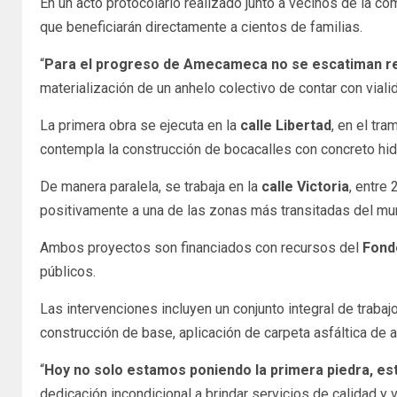
En un acto protocolario realizado junto a vecinos de la co
que beneficiarán directamente a cientos de familias.
“
Para el progreso de Amecameca no se escatiman r
materialización de un anhelo colectivo de contar con vial
La primera obra se ejecuta en la
calle Libertad
, en el tr
contempla la construcción de bocacalles con concreto hid
De manera paralela, se trabaja en la
calle Victoria
, entre
positivamente a una de las zonas más transitadas del mun
Ambos proyectos son financiados con recursos del
Fond
públicos.
Las intervenciones incluyen un conjunto integral de traba
construcción de base, aplicación de carpeta asfáltica de a
“
Hoy no solo estamos poniendo la primera piedra,
dedicación incondicional a brindar servicios de calidad y 