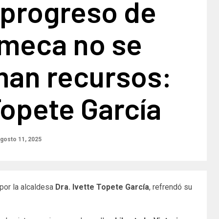
 progreso de
eca no se
man recursos:
Topete García
gosto 11, 2025
por la alcaldesa
Dra. Ivette Topete García
, refrendó su