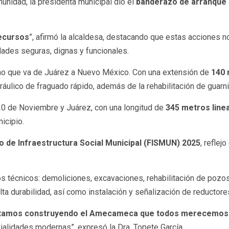
munidad, la presidenta municipal dio el
banderazo de arranque
ecursos
”, afirmó la alcaldesa, destacando que estas acciones no
idades seguras, dignas y funcionales.
amo que va de Juárez a Nuevo México. Con una extensión de
140 
ráulico de fraguado rápido, además de la rehabilitación de guarn
 20 de Noviembre y Juárez, con una longitud de
345 metros line
icipio.
o de Infraestructura Social Municipal (FISMUN) 2025
, reflej
jos técnicos: demoliciones, excavaciones, rehabilitación de pozo
lta durabilidad, así como instalación y señalización de reductore
 estamos construyendo el Amecameca que todos merecemos
vialidades modernas”, expresó la Dra. Topete García.