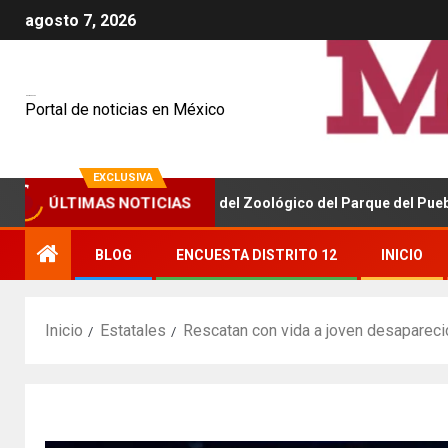
agosto 7, 2026
Mexiquenses
Portal de noticias en México
EXCLUSIVA
ÚLTIMAS NOTICIAS
nicia la remodelación del Zoológico del Parque del Pueblo en Neza
BLOG
ENCUESTA DISTRITO 12
INICIO
Inicio
Estatales
Rescatan con vida a joven desapareci