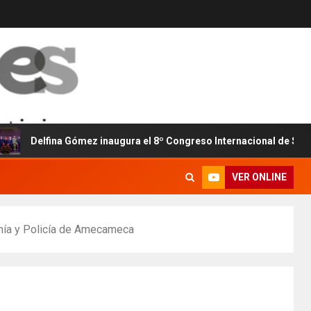
fina Gómez inaugura el 8º Congreso Internacional de Seguridad y P
VER ONLINE
anía y Policía de Amecameca