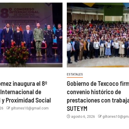
ESTATALES
ómez inaugura el 8º
Gobierno de Texcoco fir
Internacional de
convenio histórico de
 y Proximidad Social
prestaciones con trabaj
SUTEYM
026
giltorres10@gmail.com
agosto 6, 2026
giltorres10@gm