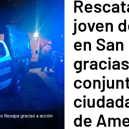
Rescata
joven 
en San
gracias
conjunt
ciudada
de Am
o Nexapa gracias a acción