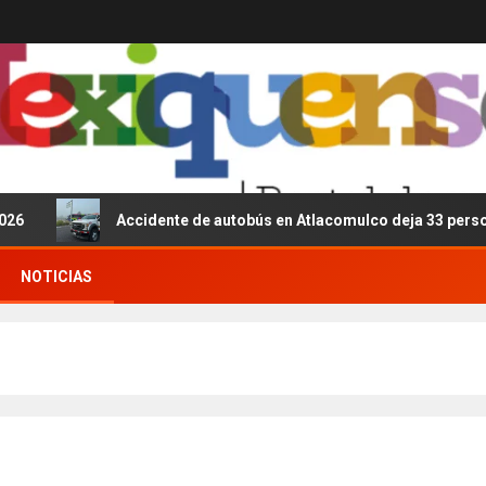
Accidente de autobús en Atlacomulco deja 33 personas l
NOTICIAS