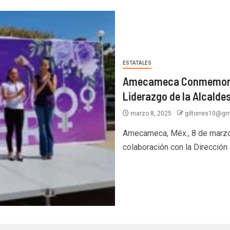
ESTATALES
Amecameca Conmemora el
Liderazgo de la Alcalde
marzo 8, 2025
giltorres10@gm
Amecameca, Méx., 8 de marzo 
colaboración con la Dirección d