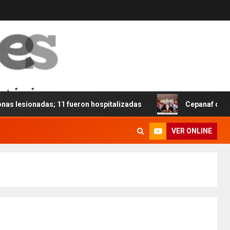
esionadas; 11 fueron hospitalizadas
Cepanaf cumple 48 
VER ONLINE