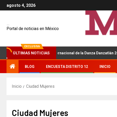
agosto 4, 2026
Mexiquenses
Portal de noticias en México
EXCLUSIVA
 será sede del Festival Internacional de la Danza Danzatlán 2026
ÚLTIMAS NOTICIAS
BLOG
ENCUESTA DISTRITO 12
INICIO
Inicio
Ciudad Mujeres
Ciudad Mujeres