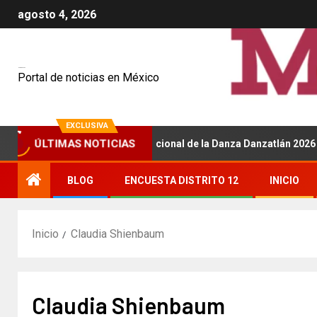
agosto 4, 2026
Mexiquenses
Portal de noticias en México
EXCLUSIVA
á sede del Festival Internacional de la Danza Danzatlán 2026
ÚLTIMAS NOTICIAS
BLOG
ENCUESTA DISTRITO 12
INICIO
Inicio
Claudia Shienbaum
Claudia Shienbaum