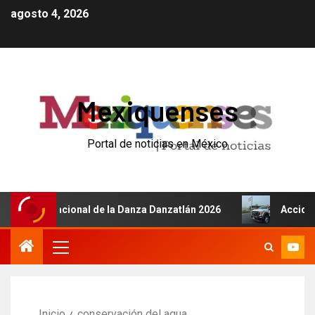
agosto 4, 2026
Mexiquenses
Portal de noticias en México
l Internacional de la Danza Danzatlán 2026
Accidente d
Inicio
conservación del agua