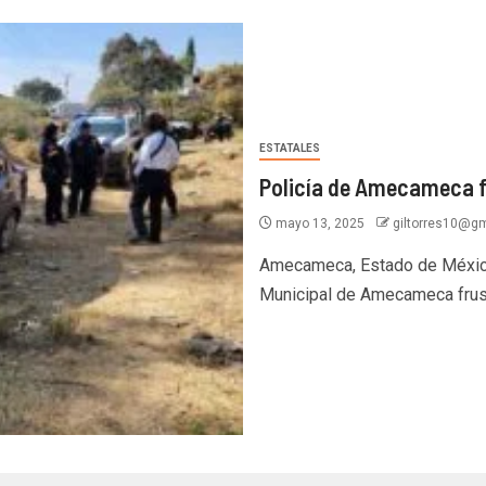
ESTATALES
Policía de Amecameca fr
mayo 13, 2025
giltorres10@g
Amecameca, Estado de México.
Municipal de Amecameca frustr