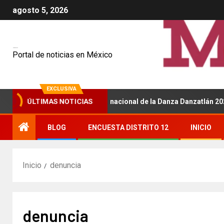
agosto 5, 2026
Mexiquenses
Portal de noticias en México
EXCLUSIVA
será sede del Festival Internacional de la Danza Danzatlán 2026
ÚLTIMAS NOTICIAS
BLOG
ENCUESTA DISTRITO 12
INICIO
Inicio
denuncia
denuncia