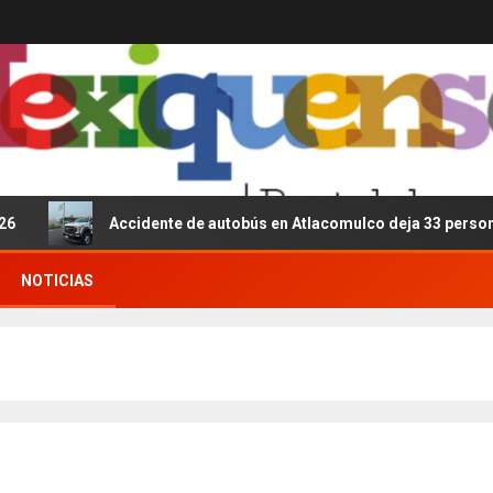
Accidente de autobús en Atlacomulco deja 33 personas les
NOTICIAS