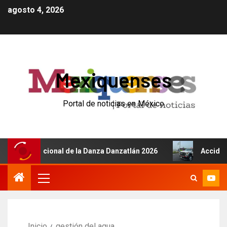
agosto 4, 2026
Mexiquenses
Portal de noticias en México
l Internacional de la Danza Danzatlán 2026
Accidente d
Inicio
gestión del agua