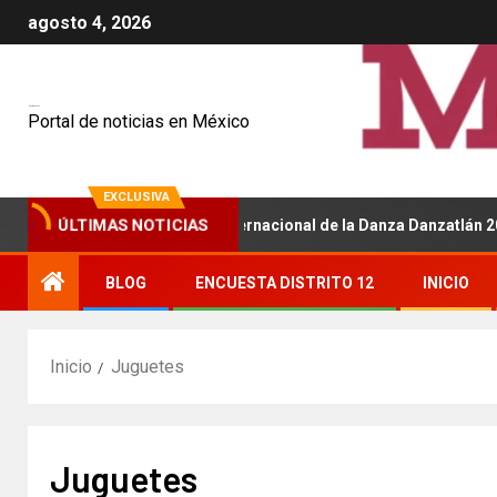
agosto 4, 2026
Mexiquenses
Portal de noticias en México
EXCLUSIVA
 será sede del Festival Internacional de la Danza Danzatlán 2026
ÚLTIMAS NOTICIAS
BLOG
ENCUESTA DISTRITO 12
INICIO
Inicio
Juguetes
Juguetes