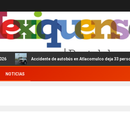
Accidente de autobús en Atlacomulco deja 33 personas le
NOTICIAS