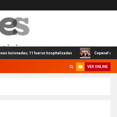
sionadas; 11 fueron hospitalizadas
Cepanaf cumple 48 
VER ONLINE