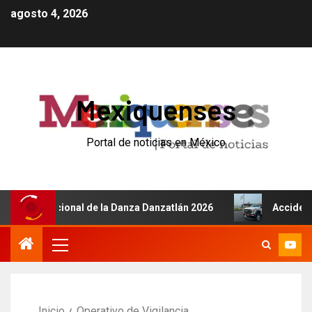
agosto 4, 2026
Mexiquenses
Portal de noticias en México
 Internacional de la Danza Danzatlán 2026
Accidente de
Inicio
Operativo de Vigilancia