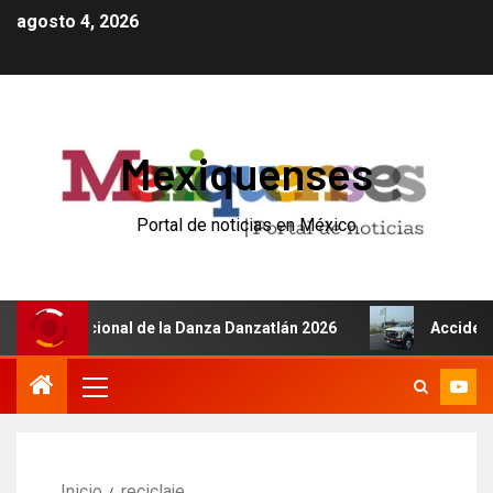
agosto 4, 2026
Mexiquenses
Portal de noticias en México
l Internacional de la Danza Danzatlán 2026
Accidente de
Inicio
reciclaje