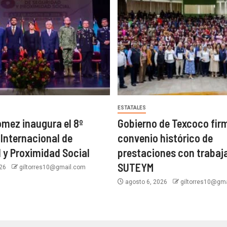
ESTATALES
ómez inaugura el 8º
Gobierno de Texcoco fir
Internacional de
convenio histórico de
 y Proximidad Social
prestaciones con trabaj
SUTEYM
026
giltorres10@gmail.com
agosto 6, 2026
giltorres10@gm