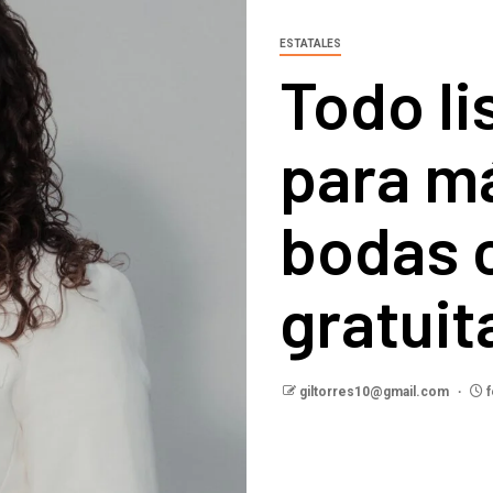
ESTATALES
Todo li
para m
bodas 
gratuit
giltorres10@gmail.com
f