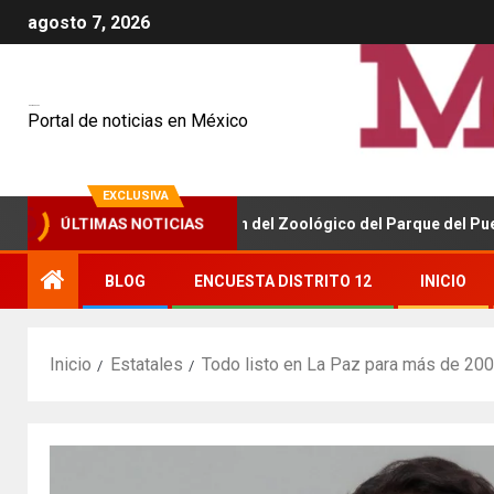
agosto 7, 2026
Mexiquenses
Portal de noticias en México
EXCLUSIVA
z inicia la remodelación del Zoológico del Parque del Pueblo en N
ÚLTIMAS NOTICIAS
BLOG
ENCUESTA DISTRITO 12
INICIO
Inicio
Estatales
Todo listo en La Paz para más de 200