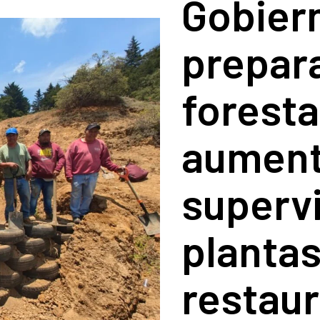
Gobier
prepar
foresta
aument
superv
plantas
restau