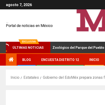
agosto 7, 2026
Mexiquenses
Portal de noticias en México
EXCLUSIVA
cia la remodelación del Zoológico del Parque del Pueblo en Nezahua
ÚLTIMAS NOTICIAS
BLOG
ENCUESTA DISTRITO 12
INICIO
Inicio
Estatales
Gobierno del EdoMéx prepara zonas fo