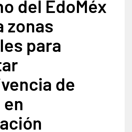
no del EdoMéx
a zonas
les para
ar
ivencia de
 en
ración