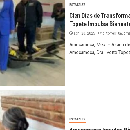
ESTATALES
Cien Días de Transform
Topete Impulsa Bienesta
abril 20, 2025
giltorres10@gma
Amecameca, Méx. – A cien días
Amecameca, Dra. Ivette Topete
ESTATALES
Amecameca Impulsa Bie