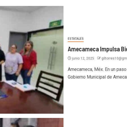
ESTATALES
Amecameca Impulsa Bie
junio 12, 2025
giltorres10@gm
Amecameca, Méx. En un paso tr
Gobierno Municipal de Amecam