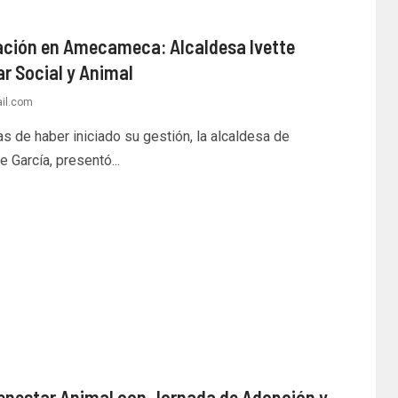
ación en Amecameca: Alcaldesa Ivette
r Social y Animal
il.com
 de haber iniciado su gestión, la alcaldesa de
 García, presentó...
nestar Animal con Jornada de Adopción y