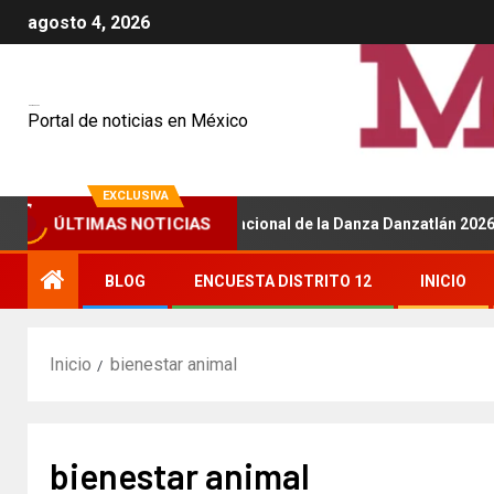
agosto 4, 2026
Mexiquenses
Portal de noticias en México
EXCLUSIVA
 del Festival Internacional de la Danza Danzatlán 2026
ÚLTIMAS NOTICIAS
BLOG
ENCUESTA DISTRITO 12
INICIO
Inicio
bienestar animal
bienestar animal