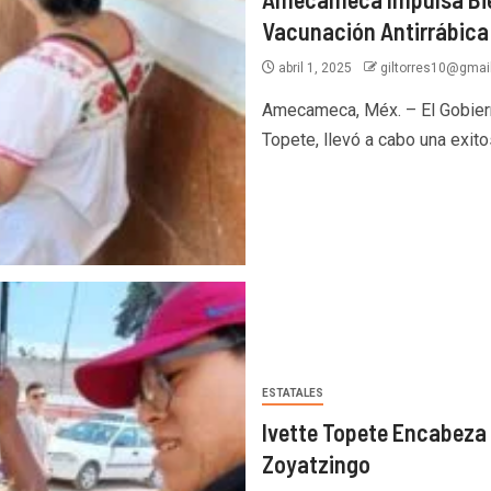
Vacunación Antirrábica
abril 1, 2025
giltorres10@gmai
Amecameca, Méx. – El Gobiern
Topete, llevó a cabo una exitos
ESTATALES
Ivette Topete Encabeza 
Zoyatzingo