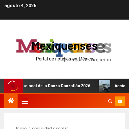
agosto 4, 2026
Mexiquenses
Portal de noticias en México
l Internacional de la Danza Danzatlán 2026
Accidente d
Inicio
seguridad escolar